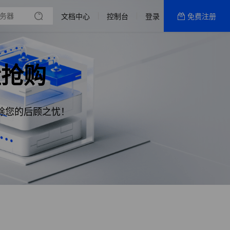
备案
理
文档中心
控制台
登录
免费注册
全部产品
新闻资讯
帮助文档
量抢购
热销推荐
WordPress专用
除您的后顾之忧！
通用主机
网站建设
国内特惠活动区
400电话
美国CN2轻量