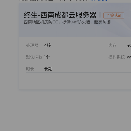
终生-西南成都云服务器Ⅰ
个/企认证
西南地区机房防CC，提供waf防火墙，超高防御
处理器
4核
内存
4
默认IP数
1个
操作系统
W
时长
长期