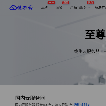
HOT
超值
优质
活动
域名
产品与服务
解决方
至尊
终生云服务器 
国内云服务器
国内云服务器-限量100台，每人限购1台
活动规则