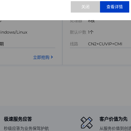
5999.00
方法二：输入以下命令：
元/次
访问 
http://linux.hengfengyun.top/
G
处理器
8核
根据实际选择执行。
源更换完成后，即可正常安装软件。
indows/Linux
默认IP数
1个
期
线路
CN2+CUVIP+CMI
如需了解更多信息，请访问：
查看CentOS官方公告
立即抢购
极速服务应答
客户价值为先
秒级应答为业务保驾护航
从服务价值到创