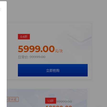
×
0.6折
5999.00
元/次
99999.00
日常价:
立即抢购
Ⅱ
个/企认证
1.3折
99999.00