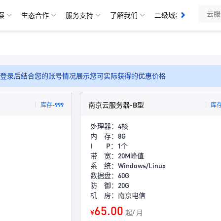
分发
案
生态合作
服务支持
了解我们
二级域名
备案管
登录后结合您的账号情况展示您可实际获得的优惠价格
南京云服务器-B型
库存-999
库存
处理器：4核
内 存：8G
I P：1个
带 宽：20M峰值
系 统：Windows/Linux
数据盘：60G
防 御：20G
机 房：南京电信
65.00
¥
起/ 月