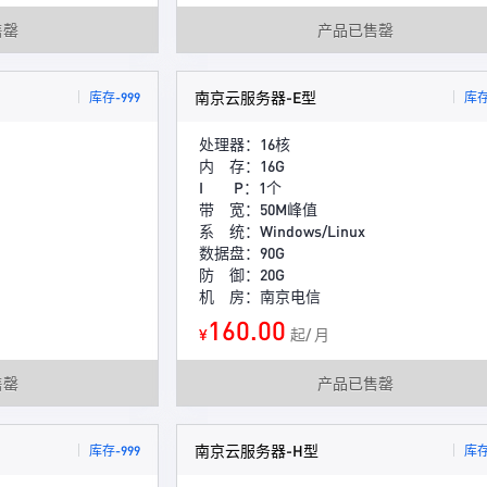
售罄
产品已售罄
南京云服务器-E型
库存-999
库存
处理器：16核
内 存：16G
I P：1个
带 宽：50M峰值
系 统：Windows/Linux
数据盘：90G
防 御：20G
机 房：南京电信
160.00
¥
起/ 月
售罄
产品已售罄
南京云服务器-H型
库存-999
库存