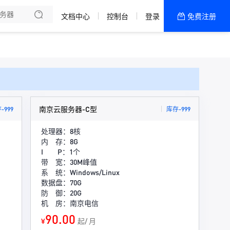
备案
理
文档中心
控制台
登录
免费注册
全部产品
新闻资讯
帮助文档
热销推荐
WordPress专用
南京云服务器-C型
-999
库存-999
通用主机
处理器：8核
内 存：8G
网站建设
I P：1个
带 宽：30M峰值
国内特惠活动区
系 统：Windows/Linux
数据盘：70G
防 御：20G
400电话
机 房：南京电信
90.00
美国CN2轻量
¥
起/ 月