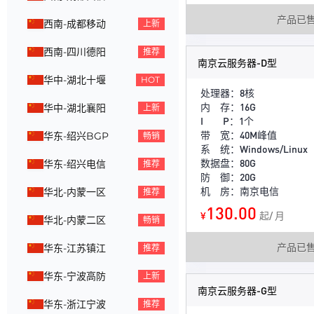
产品已
西南-成都移动
上新
西南-四川德阳
推荐
南京云服务器-D型
华中-湖北十堰
HOT
处理器：8核
内 存：16G
华中-湖北襄阳
上新
I P：1个
带 宽：40M峰值
华东-绍兴BGP
畅销
系 统：Windows/Linux
数据盘：80G
华东-绍兴电信
推荐
防 御：20G
机 房：南京电信
华北-内蒙一区
推荐
130.00
¥
起/ 月
华北-内蒙二区
畅销
产品已
华东-江苏镇江
推荐
华东-宁波高防
上新
南京云服务器-G型
华东-浙江宁波
推荐