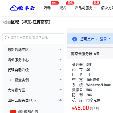
HOT
超值
优质
活动
域名
产品与服务
解决方
区域（华东-江苏南京）
返回
您可点此 ，
登录
最新活动专区
南京云服务器-A型
增值服务中心
处理器：4核
内 存：4G
代理自助升级
I P：1个
带 宽：10M峰值
ECS轻量实例
系 统：Windows/Linux
数据盘：50G
大带宽专区
防 御：20G
机 房：南京电信
国内云服务器ECS
45.00
¥
起/ 月
西南-成都西信