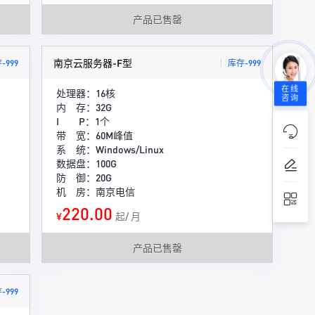
产品已售罄
南京云服务器-F型
-999
库存-999
在线
处理器：16核
咨询
内 存：32G
I P：1个
带 宽：60M峰值
系 统：Windows/Linux
数据盘：100G
防 御：20G
机 房：南京电信
220.00
¥
起/ 月
产品已售罄
-999