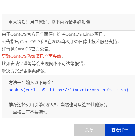
重大通知！用户您好，以下内容请务必知晓！ 
。欢迎有志之士加入我们的大家庭，共同创造美好！
由于CentOS官方已全面停止维护CentOS Linux项目，
公告指出 CentOS 7和8在2024年6月30日停止技术服务支持，
产品折扣
公司规模标准
专职团队人
详情见CentOS官方公告。
导致CentOS系统源已全面失效
，
95折起
无
无
比如安装宝塔等等会出现网络不可达等报错，
解决方案是更换系统源。
方法一：输入以下命令：
9折起
无
无
bash <(curl -sSL https://linuxmirrors.cn/main.sh)
85折起
无
无
推荐选择火山引擎(输入5，当然也可以选择其他源)，
一直按回车不要选Y。
方法二：输入以下命令：
8折起
无
无
访问 
http://linux.hengfengyun.top/