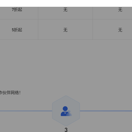
7折起
无
无
根据实际选择执行。
源更换完成后，即可正常安装软件。
5折起
无
无
如需了解更多信息，请访问：
查看CentOS官方公告
作伙伴网络！
3