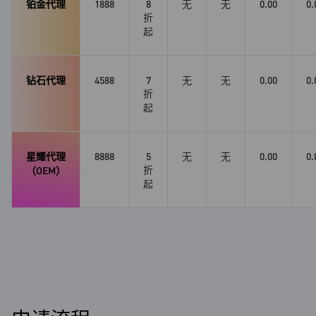
铂金代理
1888
8
无
无
0.00
0.
折
起
钻石代理
4588
7
无
无
0.00
0.
折
起
星耀代理
8888
5
无
无
0.00
0.
折
（OEM）
起