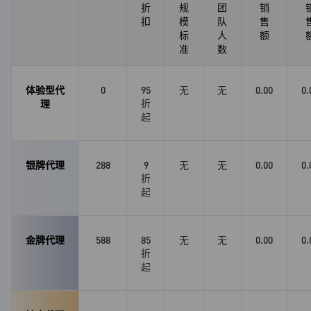
折
规
团
销
扣
模
队
售
标
人
额
准
数
体验型代
0
95
无
无
0.00
0.
折
理
起
银牌代理
288
9
无
无
0.00
0.
折
起
金牌代理
588
85
无
无
0.00
0.
折
起