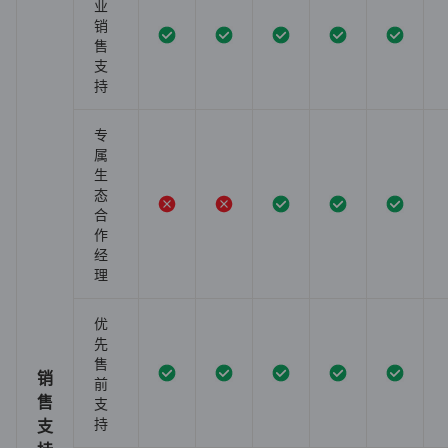
业
销
售
支
持
专
属
生
态
合
作
经
理
优
先
售
销
前
售
支
持
支