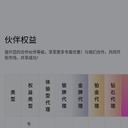
伙伴权益
提升您的合作伙伴等级，享受更多专属优惠！与我们合作，共同开
拓市场，共享成功！
体
权
银
金
铂
钻
验
类
益
牌
牌
金
石
型
型
类
代
代
代
代
代
型
理
理
理
理
理
专