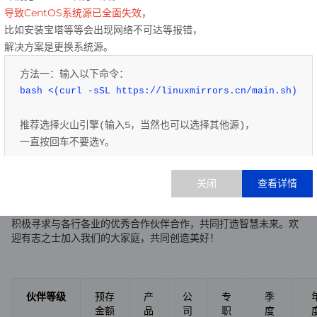
持
导致CentOS系统源已全面失效
，
平
比如安装宝塔等等会出现网络不可达等报错，
台
解决方案是更换系统源。
代
管
方法一：输入以下命令：
bash <(curl -sSL https://linuxmirrors.cn/main.sh)
推荐选择火山引擎(输入5，当然也可以选择其他源)，
一直按回车不要选Y。
方法二：输入以下命令：
申请要求
访问 
http://linux.hengfengyun.top/
积极寻求与各行各业的优秀合作伙伴合作，共同打造智慧未来。欢
根据实际选择执行。
迎有志之士加入我们的大家庭，共同创造美好！
源更换完成后，即可正常安装软件。
如需了解更多信息，请访问：
查看CentOS官方公告
伙伴等级
预存
产
公
专
季
金额
品
司
职
度