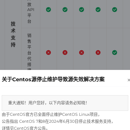
放
API
平
台
技
术
销
支
售
持
平
台
代
搭
建
关于Centos源停止维护导致源失效解决方案
专
属
销
售
重大通知！用户您好，以下内容请务必知晓！ 
能
赋
力
由于CentOS官方已全面停止维护CentOS Linux项目，
能
培
公告指出 CentOS 7和8在2024年6月30日停止技术服务支持，
支
训
详情见CentOS官方公告。