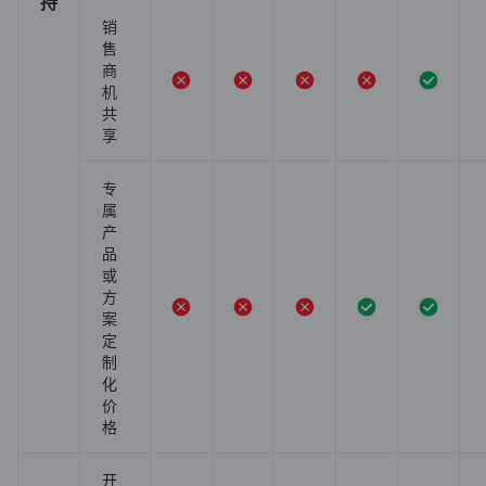
持
销
售
商
机
共
享
专
属
产
品
或
方
案
定
制
化
价
格
开