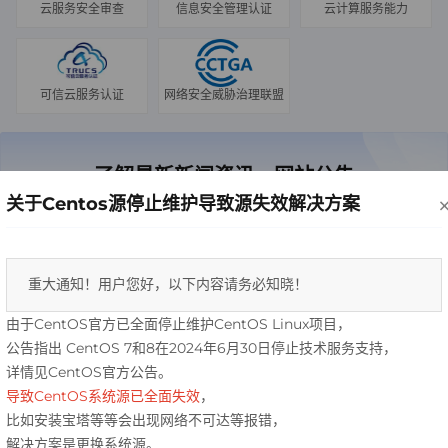
云服务安全审查
信息安全管理认证
云计算服务能力
可信云服务认证
网络安全威胁治理联盟
了解最新新闻资讯、网站公告
关于Centos源停止维护导致源失效解决方案
资讯公告、产品发布，汇聚前沿的云计算技术
官方政策
查看全部
重大通知！用户您好，以下内容请务必知晓！ 
由于CentOS官方已全面停止维护CentOS Linux项目，
2024-11-13
服务条款
公告指出 CentOS 7和8在2024年6月30日停止技术服务支持，
详情见CentOS官方公告。
2024-10-25
恒丰云用户充值活动（长期有效）
导致CentOS系统源已全面失效
，
比如安装宝塔等等会出现网络不可达等报错，
2024-10-22
退款条例声明
解决方案是更换系统源。