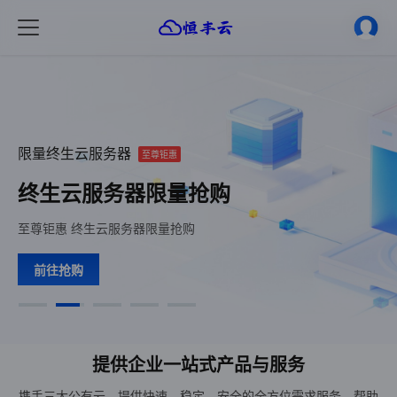
限量终生云服务器
机房:中国大陆，规格:16核16G
机房:中国大陆，规格:16核16G
跨洋速连，美国CERA
用户充值活动
精品轻量云
精品轻量云
99%用户选择
99%用户选择
至尊钜惠
HOT
充的多送的多
超值
超值
终生云服务器限量抢购
大陆16核16G特惠专区 109 起
大陆16核16G特惠专区 109 起
用户充值活动，充的多送的多
美国CERA,超值惊喜40起
超值精品轻量云
超值精品轻量云
至尊钜惠 终生云服务器限量抢购
美国节点，超值惊喜，轻松拓展全球业务，高效助力全球业务！
精品线路，云服务器，性能卓越，超值限时特惠！
精品线路，云服务器，性能卓越，超值限时特惠！
用户充值活动，充的多送的多
高防御，无视CC攻击
高防御，无视CC攻击
前往抢购
立即享受
立即购买
查看详情
立即抢购
立即享受
立即购买
提供企业一站式产品与服务
携手三大公有云，提供快速、稳定、安全的全方位需求服务，帮助