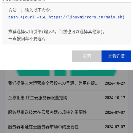
2024-07-07
域名服务协议
方法一：输入以下命令：
bash <(curl -sSL https://linuxmirrors.cn/main.sh)
2024-07-07
恒丰云账号注销协议
推荐选择火山引擎(输入5，当然也可以选择其他源)，
2023-12-15
隐私政策
一直按回车不要选Y。
方法二：输入以下命令：
2023-12-15
用户协议
访问 
http://linux.hengfengyun.top/
新闻咨询
查看全部
根据实际选择执行。
源更换完成后，即可正常安装软件。
2024-10-27
我们提供三大运营商全号段400号源，为用户提供
更多选号机会！
如需了解更多信息，请访问：
查看CentOS官方公告
2024-10-17
至尊钜惠 终生云服务器限量抢购
2024-07-07
服务器推送技术在云服务器市场中的重要性
2024-07-07
服务器地址在云服务器市场中的重要性