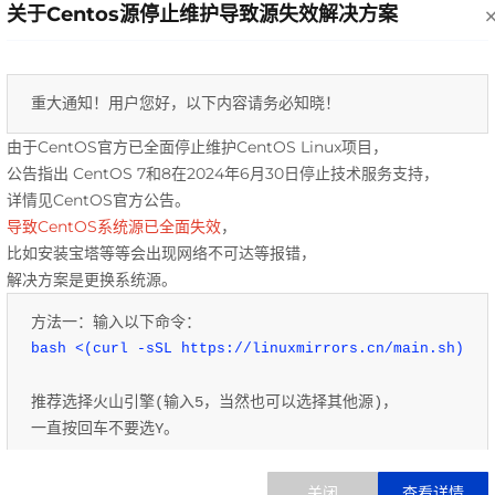
关于Centos源停止维护导致源失效解决方案
器地址，用户可以远程管理和控制他们的云服务器，实现灵活的
资源调配和监控。此外，服务器地址也是网站和应用程序部署的
重要参数，用户可以将其绑定到域名上，使其可以通过域名访问
重大通知！用户您好，以下内容请务必知晓！ 
到云服务器上托管的网站或应用。 在提高用户体验和满足客户
由于CentOS官方已全面停止维护CentOS Linux项目，
需求方面，服务器地址的选择和管理至关重要。优质的服务器地
公告指出 CentOS 7和8在2024年6月30日停止技术服务支持，
址可以保证网站和应用的稳定性和可靠性，提升用户访问速度和
详情见CentOS官方公告。
体验。同时，合理配置服务器地址还可以降低延迟和故障率，确
导致CentOS系统源已全面失效
，
比如安装宝塔等等会出现网络不可达等报错，
保客户服务的连续性和可用性，满足客户对稳定性和安全性的需
解决方案是更换系统源。
求。 总之，服务器地址是云服务器运行和访问的基础，对于提
方法一：输入以下命令：
升用户体验、满足客户需求以及保障服务质量至关重要。在云服
bash <(curl -sSL https://linuxmirrors.cn/main.sh)
务器市场中，选择合适的服务器地址并进行有效的管理是企业提
升竞争力和用户满意度的重要一环。
推荐选择火山引擎(输入5，当然也可以选择其他源)，
一直按回车不要选Y。
方法二：输入以下命令：