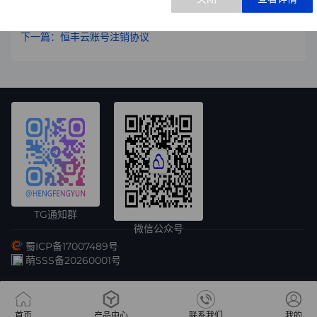
上一篇：windows网卡信息为自动配置ipv4地址修复教程。
访问 
http://linux.hengfengyun.top/
下一篇：恒丰云账号注销协议
根据实际选择执行。
源更换完成后，即可正常安装软件。
如需了解更多信息，请访问：
查看CentOS官方公告
TG通知群
微信公众号
蜀ICP备17007489号
萌SSS备20260001号
首页
产品中心
联系我们
我的