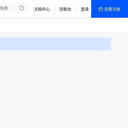
备案
理
文档中心
控制台
登录
免费注册
全部产品
新闻资讯
帮助文档
热销推荐
WordPress专用
通用主机
网站建设
国内特惠活动区
400电话
美国CN2轻量